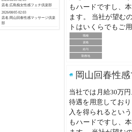
店名:
広島痴女性感フェチ倶楽部
もハードですし、本
2026/08/05 02:03
ます。 当社が望む
店名:
岡山回春性感マッサージ倶楽
部
トはいくらでもご用
職種
資格
給与
勤務地
岡山回春性感
当社では月給30万
待遇を用意しており
入を得られるという
もハードですし、本