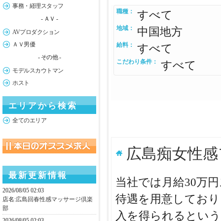
事務・経理スタッフ
職種：
すべて
- ＡＶ -
地域：
中国地方
AVプロダクション
ＡＶ男優
給料：
すべて
- その他 -
こだわり条件：
すべて
モデルスカウトマン
ホスト
エリアから検索
全てのエリア
広島痴女性感
最新更新情報
当社では月給30万
2026/08/05 02:03
待遇を用意しており
店名:
広島回春性感マッサージ倶楽
部
入を得られるという
2026/08/05 02:03